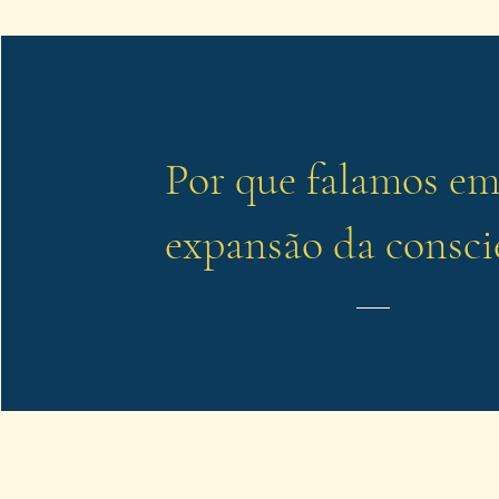
Por que falamos e
expansão da consci