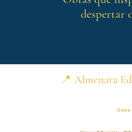
despertar 
📍 Almenara Edi
Sobre 