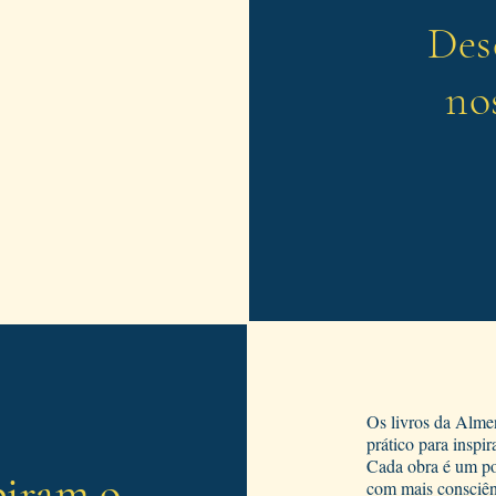
Des
no
Os livros da Almen
prático para inspira
Cada obra é um po
piram o
com mais consciên