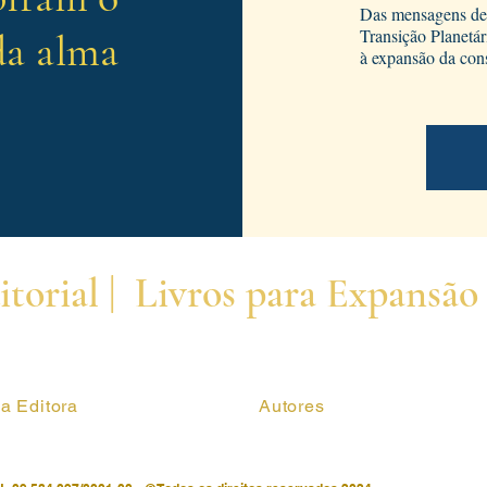
Das mensagens de 
Transição Planetá
da alma
à expansão da cons
torial | Livros para Expansão
a Editora
Autores