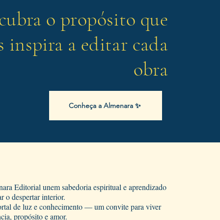
cubra o propósito que
s inspira a editar cada
obra
Conheça a Almenara ✨
ara Editorial unem sabedoria espiritual e aprendizado
r o despertar interior.
rtal de luz e conhecimento — um convite para viver
cia, propósito e amor.