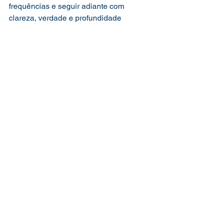
frequências e seguir adiante com 
clareza, verdade e profundidade 
espiritual.
expansão da consciência
despertar espiritual
quinta dimensão
transição planetária
Palavra por Palavra
espiritualidade
Palavra por Palavra
Ver tudo
Posts recentes