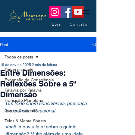
Loja
Contato
Post
Todos os posts
19 de nov. de 2025
2 min de leitura
Todos os posts
Entre Dimensões:
Expansão da Consciência
Reflexões Sobre a 5ª
Palavra por Palavra
Dimensão
Transição Planetária
Um texto sobre consciência, presença 
e expansão vibracional.
Quinta Dimensão
Telos & Monte Shasta
Você já ouviu falar sobre a quinta 
dimensão? Muito além de uma ideia 